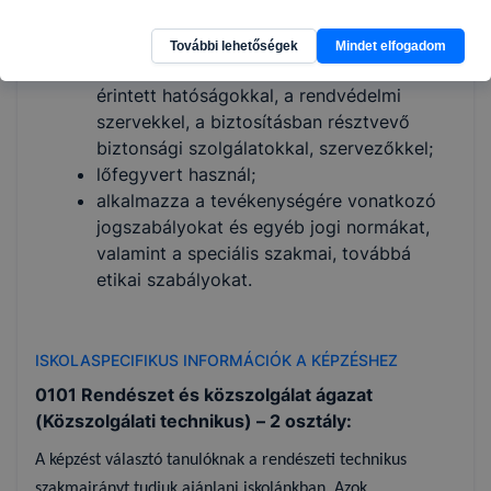
és a kényszerítő testi erőt a szakmai
szabályok szerint;
További lehetőségek
Mindet elfogadom
együttműködik a feladat-végrehajtásban
érintett hatóságokkal, a rendvédelmi
szervekkel, a biztosításban résztvevő
biztonsági szolgálatokkal, szervezőkkel;
lőfegyvert használ;
alkalmazza a tevékenységére vonatkozó
jogszabályokat és egyéb jogi normákat,
valamint a speciális szakmai, továbbá
etikai szabályokat.
ISKOLASPECIFIKUS INFORMÁCIÓK A KÉPZÉSHEZ
0101 Rendészet és közszolgálat ágazat
(Közszolgálati technikus) – 2 osztály:
A képzést választó tanulóknak a rendészeti technikus
szakmairányt tudjuk ajánlani iskolánkban. Azok