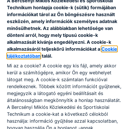
A Bercsényi Miklós Közlekedési és Sportiskolai
­ügyviteli munkafolyamatokat szervez és
Technikum honlapja cookie-k (sütik) formájában
irányít, iratkezelési feladatokat és
információkat tárol az Ön böngészésre használt
adminisztratív teendőket lát el;
eszközén, amely információk személyes adatnak
­irodatechnikai, információs és
minősülhetnek. Az alábbiakban lehetősége van
kommunikációs eszközöket kezel és
dönteni arról, hogy mely típusú cookie-k
használ;
alkalmazását kívánja engedélyezni. A cookie-k
­ügyintézői és ügyfélszolgálati feladatokat
alkalmazásáról teljeskörű információkat a
Cookie
lát el;
tájékoztatóban
talál.
­feladatkörébe tartozó eljárást folytat le;
Mi az a cookie? A cookie egy kis fájl, amely akkor
tájékoztatást ad, adatszolgáltatást végez
kerül a számítógépre, amikor Ön egy webhelyet
szóban és írásban;
látogat meg. A cookie-k számtalan funkcióval
feladatkörébe tartozó közigazgatási
rendelkeznek. Többek között információt gyűjtenek,
ügyekben döntés-előkészítést és
megjegyzik a látogató egyéni beállításait és
támogató feladatokat végez;
általánosságban megkönnyítik a honlap használatát.
ellátja a munkakörébe tartozó
A Bercsényi Miklós Közlekedési és Sportiskolai
ügycsoporttal összefüggő feladatokat;
Technikum a cookie-kat a következő célokból
önállóan végzi a hatáskörébe tartozó
használja: információ gyűjtése azzal kapcsolatban,
közigazgatási eljárási ügyeket;
hogyan használja Ön a honlapot -annak