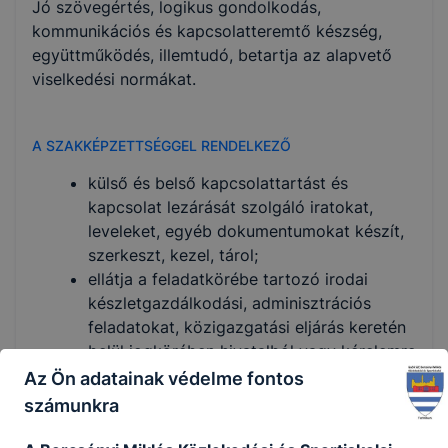
Jó szövegértés, logikus gondolkodás,
kommunikációs és kapcsolatteremtő készség,
együttműködés, illemtudó, betartja az alapvető
viselkedési normákat.
A SZAKKÉPZETTSÉGGEL RENDELKEZŐ
­külső és belső kapcsolattartást és
kapcsolat lezárását szolgáló iratokat,
leveleket, egyéb dokumentumokat készít,
szerkeszt, kezel, tárol;
ellátja a feladatkörébe tartozó irodai
készletgazdálkodási, adminisztrációs
feladatokat, közigazgatási eljárás keretén
belül jogkörében hivatalból vagy kérelemre
hatósági eljárást, vagy hatósági
Az Ön adatainak védelme fontos
ellenőrzést folytat le;
számunkra
­az adótudatosság megőrzése és betartása
érdekében feladatokat végez el;