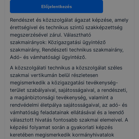
Közigazgatási ügyintéző
Előjelentkezés
Rendészeti technikus
Adó- és vámhatósági ügyintéző
Rendészet és közszolgálat ágazat képzése, amely
érettségivel és technikus szintű szakképzettség
megszerzésével zárul. Választható
KKK/PTT
szakmairányok: Közigazgatási ügyintéző
KKK letöltése (pdf)
szakmairány, Rendészeti technikus szakmairány,
PTT letöltése (pdf)
Adó- és vámhatósági ügyintéző.
A közszolgálati technikus a közszolgálat széles
Okleveles technikusképzés
szakmai vertikumán belül részletesen
Nem
megismerkedik a közigazgatási tevékenység-
terület szabályaival, sajátosságaival, a rendészeti,
a magánbiztonsági tevékenység, valamint a
rendvédelmi életpálya sajátosságaival, az adó- és
vámhatóság feladatainak ellátásával és a leendő
választott hivatás fontosabb szakmai elemeivel. A
képzési folyamat során a gyakorlati képzés
keretében megismerkedik kormányhivatalok