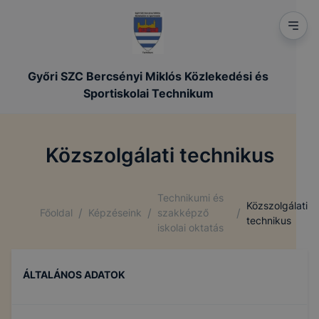
Győri SZC Bercsényi Miklós Közlekedési és
Sportiskolai Technikum
Közszolgálati technikus
Technikumi és
Közszolgálati
/
/
/
Főoldal
Képzéseink
szakképző
technikus
iskolai oktatás
ÁLTALÁNOS ADATOK