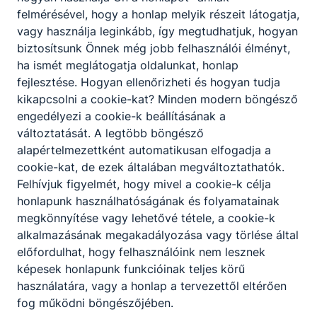
kezeli a felmerülő ügyfél konﬂiktusokat;
felmérésével, hogy a honlap melyik részeit látogatja,
őrzési tevékenységet végez különböző
vagy használja leginkább, így megtudhatjuk, hogyan
védelmi szintű létesítményekben;
biztosítsunk Önnek még jobb felhasználói élményt,
ellátja a belső és a közterületi
ha ismét meglátogatja oldalunkat, honlap
járőrszolgálatot, ellenőrzi a helyszínt a
fejlesztése. Hogyan ellenőrizheti és hogyan tudja
riasztásra kivonuló biztonsági szolgálat
kikapcsolni a cookie-kat? Minden modern böngésző
tagjaként;
engedélyezi a cookie-k beállításának a
a megbízó írásbeli utasítása alapján
változtatását. A legtöbb böngésző
információt gyűjt;
alapértelmezettként automatikusan elfogadja a
ellenőrzi a közterületeket;
cookie-kat, de ezek általában megváltoztathatók.
szállítmánykísérési feladatokat végez,
Felhívjuk figyelmét, hogy mivel a cookie-k célja
biztosítja a pénz-, értékszállítást a
honlapunk használhatóságának és folyamatainak
létesítmény területén;
megkönnyítése vagy lehetővé tétele, a cookie-k
intézkedik rendkívüli eseményekkor,
alkalmazásának megakadályozása vagy törlése által
szükséghelyzetekben, közveszély-
előfordulhat, hogy felhasználóink nem lesznek
elhárításban;
képesek honlapunk funkcióinak teljes körű
visszatartja a bűncselekményen, vagy
használatára, vagy a honlap a tervezettől eltérően
szabálysértésen tetten ért személyt;
fog működni böngészőjében.
alkalmazza a támadáselhárító eszközöket