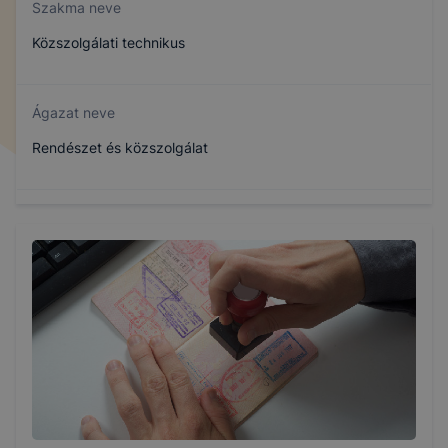
Szakma neve
Közszolgálati technikus
Ágazat neve
Rendészet és közszolgálat
Szakmajegyzék száma
510321801
Képzés időtartama
5 év
Választható szakmairányok: